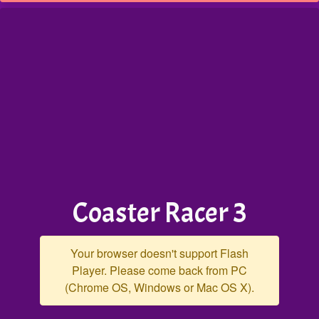
Coaster Racer 3
Your browser doesn't support Flash
Player. Please come back from PC
(Chrome OS, Windows or Mac OS X).