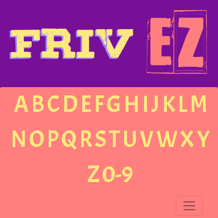
A
B
C
D
E
F
G
H
I
J
K
L
M
N
O
P
Q
R
S
T
U
V
W
X
Y
Z
0-9