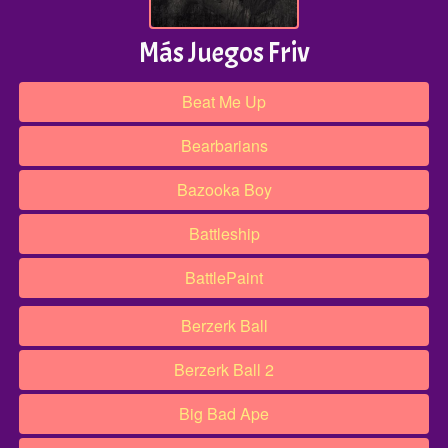
Más Juegos Friv
Beat Me Up
Bearbarians
Bazooka Boy
Battleship
BattlePaint
Berzerk Ball
Berzerk Ball 2
Big Bad Ape